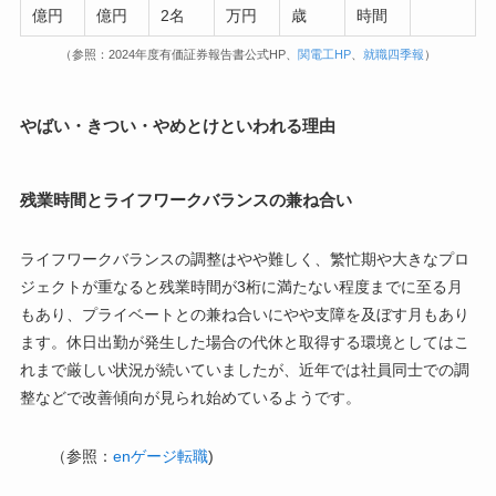
億円
億円
2名
万円
歳
時間
（参照：2024年度有価証券報告書公式HP、
関電工HP
、
就職四季報
）
やばい・きつい・やめとけといわれる理由
残業時間とライフワークバランスの兼ね合い
ライフワークバランスの調整はやや難しく、繁忙期や大きなプロ
ジェクトが重なると残業時間が3桁に満たない程度までに至る月
もあり、プライベートとの兼ね合いにやや支障を及ぼす月もあり
ます。休日出勤が発生した場合の代休と取得する環境としてはこ
れまで厳しい状況が続いていましたが、近年では社員同士での調
整などで改善傾向が見られ始めているようです。
（参照：
enゲージ転職
)