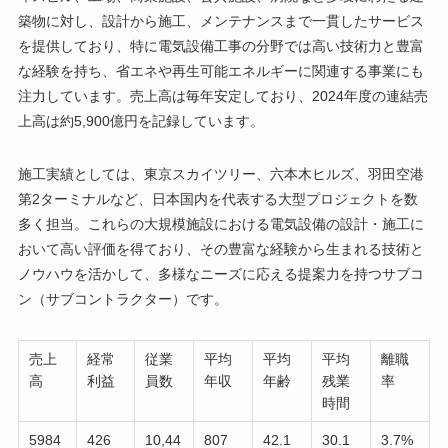
築物に対し、設計から施工、メンテナンスまで一貫したサービス
を提供しており、特に電気設備工事の分野では高い技術力と豊富
な経験を持ち、省エネや再生可能エネルギーに関連する事業にも
注力しています。売上高は毎年安定しており、2024年度の連結売
上高は約5,900億円を記録しています。
施工実績としては、東京スカイツリー、六本木ヒルズ、羽田空港
第2ターミナルなど、日本国内を代表する大型プロジェクトを数
多く担当。これらの大規模施設における電気設備の設計・施工に
おいて高い評価を得ており、その豊富な経験から生まれる技術と
ノウハウを活かして、多様なニーズに応える提案力を持つサブコ
ン（サブコントラクター）です。
売上
経常
従業
平均
平均
平均
離職
高
利益
員数
年収
年齢
残業
率
時間
5984
426
10,44
807
42.1
30.1
3.7%